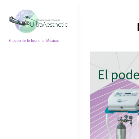
Saltar
al
contenido
Navegac
de
.El poder de lo hecho en México.
entradas