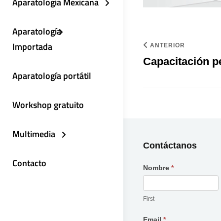
Aparatología Mexicana
Aparatología
Importada
ANTERIOR
Capacitación p
Aparatología portátil
Workshop gratuito
Multimedia
Contáctanos
Contacto
Nombre
*
Contáctanos
First
Email
*