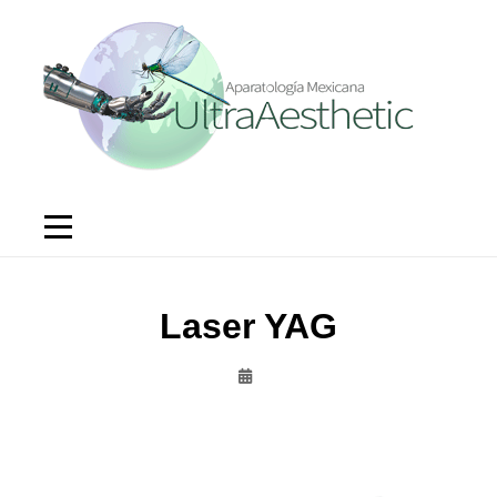
Saltar
al
contenido
Laser YAG
Admin