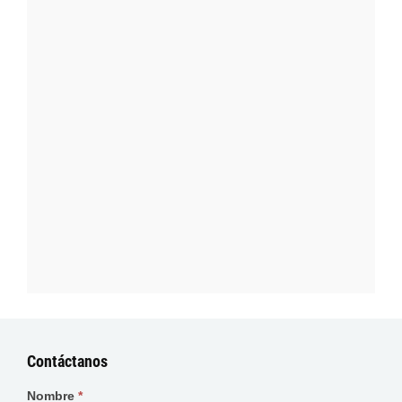
Contáctanos
Nombre
*
Contáctanos